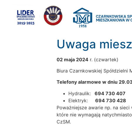
Uwaga miesz
02 maja 2024
r. (czwartek)
Biura Czarnkowskiej Spółdzielni
Telefony alarmowe w dniu 29.0
Hydraulik:
694 730 407
Elektryk:
694 730 428
Poważniejsze awarie np. na sieci
które nie wymagają natychmiastow
CzSM.