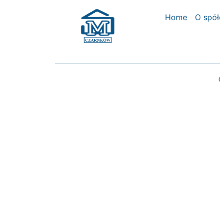
Home
O spół