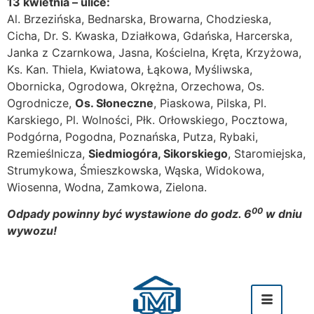
13 kwietnia – ulice:
Al. Brzezińska, Bednarska, Browarna, Chodzieska,
Cicha, Dr. S. Kwaska, Działkowa, Gdańska, Harcerska,
Janka z Czarnkowa, Jasna, Kościelna, Kręta, Krzyżowa,
Ks. Kan. Thiela, Kwiatowa, Łąkowa, Myśliwska,
Obornicka, Ogrodowa, Okrężna, Orzechowa, Os.
Ogrodnicze,
Os. Słoneczne
, Piaskowa, Pilska, Pl.
Karskiego, Pl. Wolności, Płk. Orłowskiego, Pocztowa,
Podgórna, Pogodna, Poznańska, Putza, Rybaki,
Rzemieślnicza,
Siedmiogóra, Sikorskiego
, Staromiejska,
Strumykowa, Śmieszkowska, Wąska, Widokowa,
Wiosenna, Wodna, Zamkowa, Zielona.
00
Odpady powinny być wystawione do godz. 6
w dniu
wywozu!