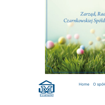
Home
O spół